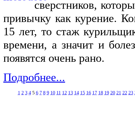
сверстников, котор
привычку как курение. Ко
15 лет, то стаж курильщик
времени, а значит и боле
появятся очень рано.
Подробнее...
1
2
3
4
5
6
7
8
9
10
11
12
13
14
15
16
17
18
19
20
21
22
23