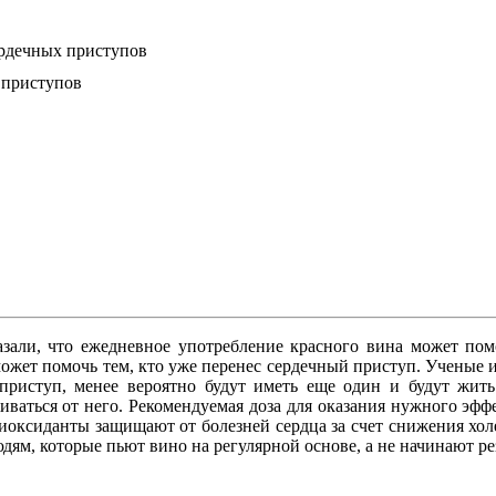
ердечных приступов
 приступов
зали, что ежедневное употребление красного вина может пом
может помочь тем, кто уже перенес сердечный приступ. Ученые 
риступ, менее вероятно будут иметь еще один и будут жить
живаться от него. Рекомендуемая доза для оказания нужного эффе
иоксиданты защищают от болезней сердца за счет снижения хол
ям, которые пьют вино на регулярной основе, а не начинают рез