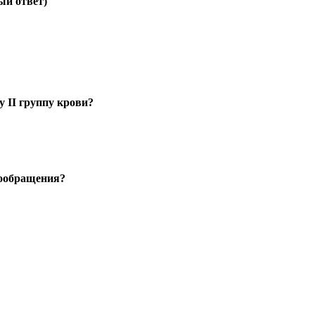
ый ответ)
 II группу крови?
вообращения?