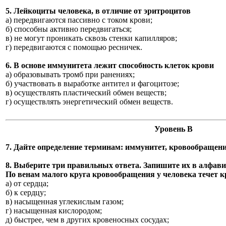
5. Лейкоциты человека, в отличие от эритроцитов
а) передвигаются пассивно с током крови;
б) способны активно передвигаться;
в) не могут проникать сквозь стенки капилляров;
г) передвигаются с помощью ресничек.
6. В основе иммунитета лежит способность клеток крови
а) образовывать тромб при ранениях;
б) участвовать в выработке антител и фагоцитозе;
в) осуществлять пластический обмен веществ;
г) осуществлять энергетический обмен веществ.
Уровень В
7. Дайте определение терминам: иммунитет, кровообращени
8. Выберите три правильных ответа. Запишите их в алфави
По венам малого круга кровообращения у человека течет к
а) от сердца;
б) к сердцу;
в) насыщенная углекислым газом;
г) насыщенная кислородом;
д) быстрее, чем в других кровеносных сосудах;