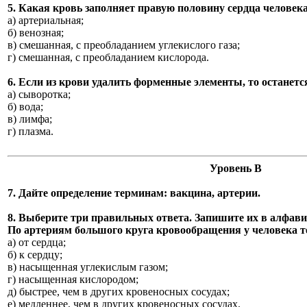
5. Какая кровь заполняет правую половину сердца человек
а) артериальная;
б) венозная;
в) смешанная, с преобладанием углекислого газа;
г) смешанная, с преобладанием кислорода.
6. Если из крови удалить форменные элементы, то останетс
а) сыворотка;
б) вода;
в) лимфа;
г) плазма.
Уровень В
7. Дайте определение терминам: вакцина, артерии.
8. Выберите три правильных ответа. Запишите их в алфави
По артериям большого круга кровообращения у человека т
а) от сердца;
б) к сердцу;
в) насыщенная углекислым газом;
г) насыщенная кислородом;
д) быстрее, чем в других кровеносных сосудах;
е) медленнее, чем в других кровеносных сосудах.