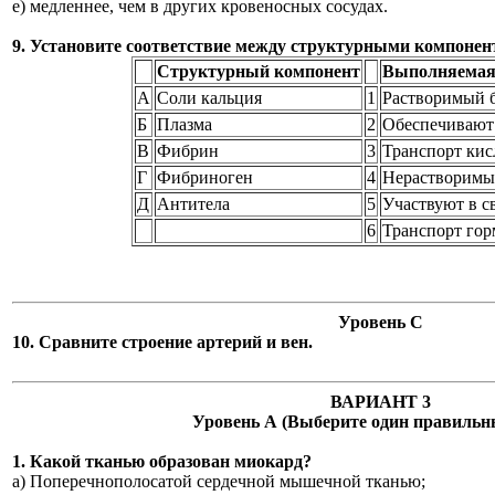
е) медленнее, чем в других кровеносных сосудах.
9. Установите соответствие между структурными компонен
Структурный компонент
Выполняемая
А
Соли кальция
1
Растворимый 
Б
Плазма
2
Обеспечивают
В
Фибрин
3
Транспорт кис
Г
Фибриноген
4
Нерастворимый
Д
Антитела
5
Участвуют в с
6
Транспорт го
Уровень С
10. Сравните строение артерий и вен.
ВАРИАНТ 3
Уровень А (
Выберите один правильн
1. Какой тканью образован миокард?
а) Поперечнополосатой сердечной мышечной тканью;