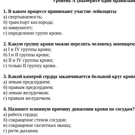
Уровень А (
Выберите один правильн
1. В каком процессе принимают участие лейкоциты
а) свертываемость;
б) транспорт кислорода;
в) иммунитет;
г) определение групп крови.
2. Какую группу крови можно перелить человеку, имеющему
а) I и IV группы крови;
б) I и II группы крови;
в) II и IV группы крови;
г) только II группу крови.
3. Какой камерой сердца заканчивается большой круг кро
а) левым предсердием;
б) правым предсердием;
в) левым желудочком;
г) правым желудочком.
4. Назовите основную причину движения крови по сосудам?
а) работа сердца;
б) сокращение стенок сосудов;
в) сокращение скелетных мышц;
г) ритм дыхания.