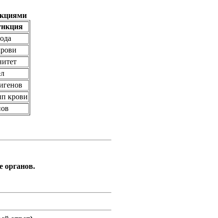
нкциями
ункция
ода
крови
нитет
ел
игенов
пп крови
нов
е органов.