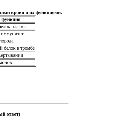
тами крови и их функциями.
 функция
белок плазмы
 иммунитет
лорода
 белок в тромбе
вертывании
рмонов
ый ответ)