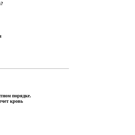
а?
я
тном порядке.
ечет кровь