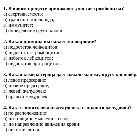
1. В каком процессе принимают участие тромбоциты?
а) свертываемость;
б) транспорт кислорода;
в) иммунитет;
г) определение групп крови.
2. Какая причина вызывает малокровие?
а) недостаток лейкоцитов;
б) недостаток тромбоцитов;
в) избыток лейкоцитов;
г) недостаток эритроцитов.
3. Какая камера сердца дает начало малому кругу кровооб
а) левое предсердие;
б) правое предсердие;
в) левый желудочек;
г) правый желудочек.
4. Как отличить левый желудочек от правого желудочка?
а) по расположению;
б) по толщине мышечного слоя;
в) по направлению движения крови;
г) не отличаются.