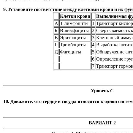
9. Установите соответствие между клетками крови и их фу
Клетки крови
Выполняемая ф
А
Т-лимфоциты
1
Транспорт кислор
Б
В-лимфоциты
2
Свертываемость 
В
Эритроциты
3
Клеточный имму
Г
Тромбоциты
4
Выработка антит
Д
Фагоциты
5
Обнаружение ант
6
Определение гру
7
Транспорт гормо
Уровень С
10. Докажите, что сердце и сосуды относятся к одной систем
ВАРИАНТ 2